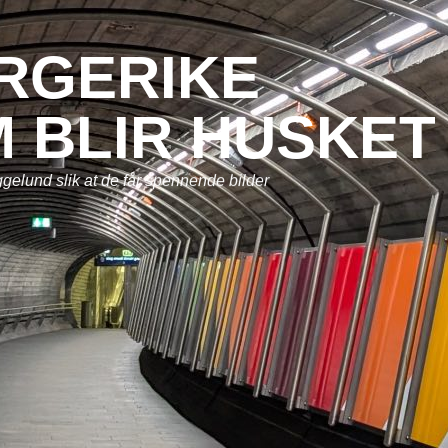
ARGERIKE
M BLIR HUSKET
gelund slik at de får spennende bilder