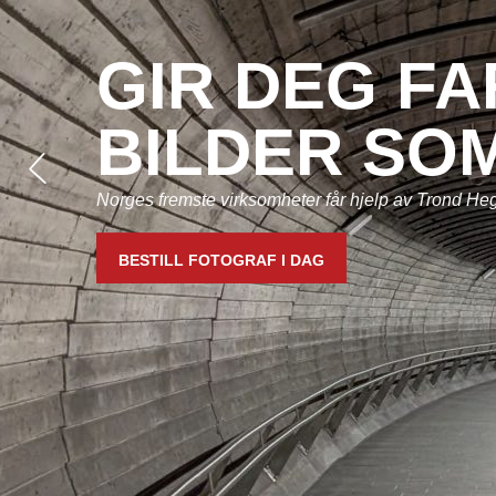
GIR DEG F
BILDER SO
Norges fremste virksomheter får hjelp av Trond Heg
BESTILL FOTOGRAF I DAG