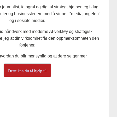
ournalist, fotograf og digital strateg, hjelper jeg i dag
eter og businessledere med å vinne i "mediajungelen"
og i sosiale medier.
id håndverk med moderne AI-verktøy og strategisk
er jeg at din virksomhet får den oppmerksomheten den
fortjener.
vordan du blir mer synlig og at dere selger mer.
Dette kan du få hjelp til