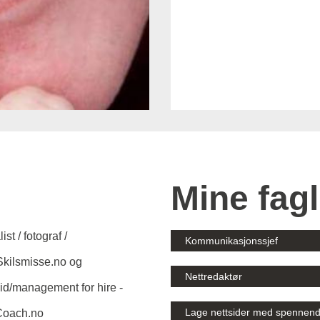
Mine fagl
st / fotograf /
Kommunikasjonssjef
Skilsmisse.no og
Nettredaktør
id/management for hire -
Lage nettsider med spennend
tCoach.no