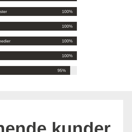
ster
100%
100%
medier
100%
100%
95%
nende kunder