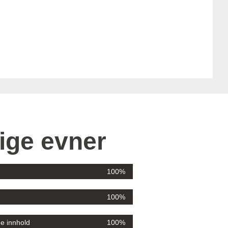
ige evner
100%
100%
e innhold
100%